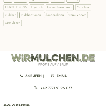
zum
Mulchen
HERBHY QB25
Hymach
Lohnunternehmen
Maschine
mulchen
mulchoptionen
Sonderaktion
wemulch.com
wirmulchen
ANRUFEN |
EMAIL
Tel: ‪+49 7771 91 96 037