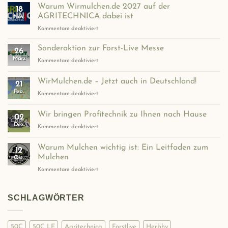
Warum Wirmulchen.de 2027 auf der
18
AGRITECHNICA dabei ist
Nov.
für
Kommentare deaktiviert
Warum
Wirmulchen.de
Sonderaktion zur Forst-Live Messe
26
2027
März
für
Kommentare deaktiviert
auf
Sonderaktion
der
zur
WirMulchen.de – Jetzt auch in Deutschland!
AGRITECHNICA
21
Forst-
dabei
Feb.
für
Kommentare deaktiviert
Live
ist
WirMulchen.de
Messe
–
Wir bringen Profitechnik zu Ihnen nach Hause
02
Jetzt
Dez.
für
Kommentare deaktiviert
auch
Wir
in
bringen
Deutschland!
Warum Mulchen wichtig ist: Ein Leitfaden zum
12
Profitechnik
Mulchen
Okt.
zu
für
Kommentare deaktiviert
Ihnen
Warum
nach
Mulchen
Hause
wichtig
SCHLAGWÖRTER
ist:
Ein
Leitfaden
50C
50C LE
Agritechnica
Forstlive
Herbhy