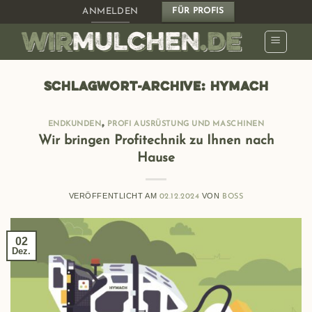
Zum
ANMELDEN
FÜR PROFIS
Inhalt
springen
SCHLAGWORT-ARCHIVE:
HYMACH
,
ENDKUNDEN
PROFI AUSRÜSTUNG UND MASCHINEN
Wir bringen Profitechnik zu Ihnen nach
Hause
VERÖFFENTLICHT AM
VON
02.12.2024
BOSS
02
Dez.