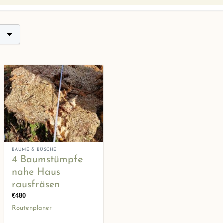
+
BÄUME & BÜSCHE
4 Baumstümpfe
nahe Haus
rausfräsen
€
480
Routenplaner