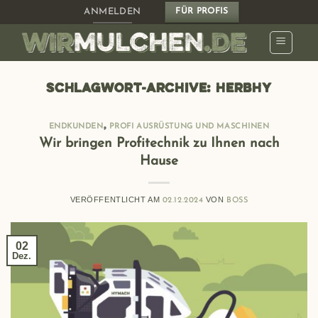
Zum
ANMELDEN
FÜR PROFIS
Inhalt
springen
SCHLAGWORT-ARCHIVE:
HERBHY
,
ENDKUNDEN
PROFI AUSRÜSTUNG UND MASCHINEN
Wir bringen Profitechnik zu Ihnen nach
Hause
VERÖFFENTLICHT AM
VON
02.12.2024
BOSS
02
Dez.