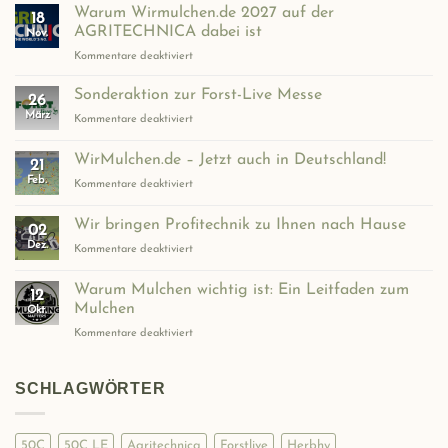
Warum Wirmulchen.de 2027 auf der
18
AGRITECHNICA dabei ist
Nov.
für
Kommentare deaktiviert
Warum
Wirmulchen.de
Sonderaktion zur Forst-Live Messe
26
2027
März
für
Kommentare deaktiviert
auf
Sonderaktion
der
zur
WirMulchen.de – Jetzt auch in Deutschland!
AGRITECHNICA
21
Forst-
dabei
Feb.
für
Kommentare deaktiviert
Live
ist
WirMulchen.de
Messe
–
Wir bringen Profitechnik zu Ihnen nach Hause
02
Jetzt
Dez.
für
Kommentare deaktiviert
auch
Wir
in
bringen
Deutschland!
Warum Mulchen wichtig ist: Ein Leitfaden zum
12
Profitechnik
Mulchen
Okt.
zu
für
Kommentare deaktiviert
Ihnen
Warum
nach
Mulchen
Hause
wichtig
SCHLAGWÖRTER
ist:
Ein
Leitfaden
50C
50C LE
Agritechnica
Forstlive
Herbhy