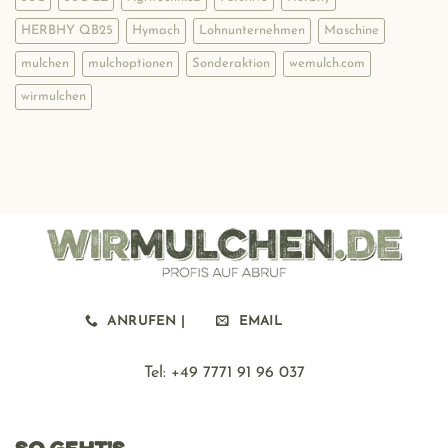
zum
Mulchen
HERBHY QB25
Hymach
Lohnunternehmen
Maschine
mulchen
mulchoptionen
Sonderaktion
wemulch.com
wirmulchen
ANRUFEN |
EMAIL
Tel: ‪+49 7771 91 96 037