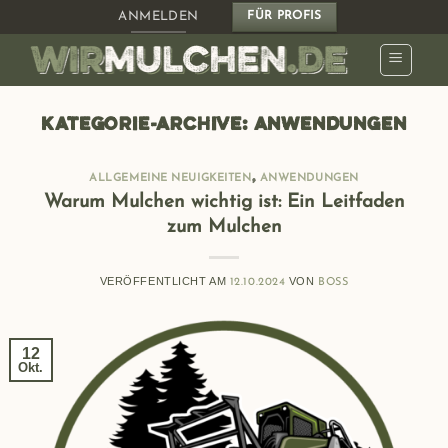
Zum
ANMELDEN
FÜR PROFIS
Inhalt
springen
KATEGORIE-ARCHIVE:
ANWENDUNGEN
,
ALLGEMEINE NEUIGKEITEN
ANWENDUNGEN
Warum Mulchen wichtig ist: Ein Leitfaden
zum Mulchen
VERÖFFENTLICHT AM
VON
12.10.2024
BOSS
12
Okt.