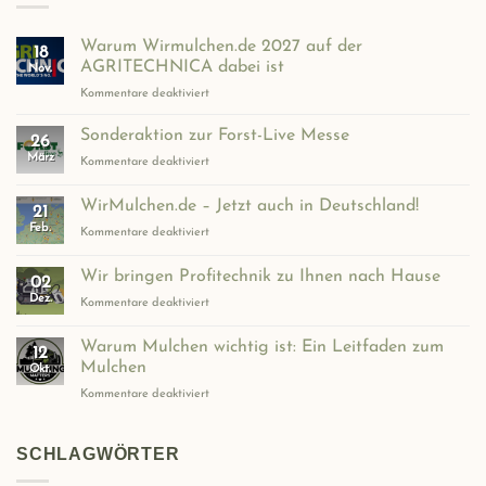
Warum Wirmulchen.de 2027 auf der
18
AGRITECHNICA dabei ist
Nov.
für
Kommentare deaktiviert
Warum
Wirmulchen.de
Sonderaktion zur Forst-Live Messe
26
2027
März
für
Kommentare deaktiviert
auf
Sonderaktion
der
zur
WirMulchen.de – Jetzt auch in Deutschland!
AGRITECHNICA
21
Forst-
dabei
Feb.
für
Kommentare deaktiviert
Live
ist
WirMulchen.de
Messe
–
Wir bringen Profitechnik zu Ihnen nach Hause
02
Jetzt
Dez.
für
Kommentare deaktiviert
auch
Wir
in
bringen
Deutschland!
Warum Mulchen wichtig ist: Ein Leitfaden zum
12
Profitechnik
Mulchen
Okt.
zu
für
Kommentare deaktiviert
Ihnen
Warum
nach
Mulchen
Hause
wichtig
SCHLAGWÖRTER
ist:
Ein