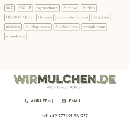
Leitfaden
50C
50C LE
Agritechnica
Forstlive
Herbhy
zum
Mulchen
HERBHY QB25
Hymach
Lohnunternehmen
Maschine
mulchen
mulchoptionen
Sonderaktion
wemulch.com
wirmulchen
ANRUFEN |
EMAIL
Tel: ‪+49 7771 91 96 037