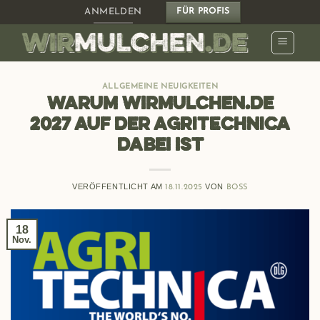
Zum
ANMELDEN
FÜR PROFIS
Inhalt
springen
ALLGEMEINE NEUIGKEITEN
Warum Wirmulchen.de
2027 auf der AGRITECHNICA
dabei ist
VERÖFFENTLICHT AM
VON
18.11.2025
BOSS
18
Nov.