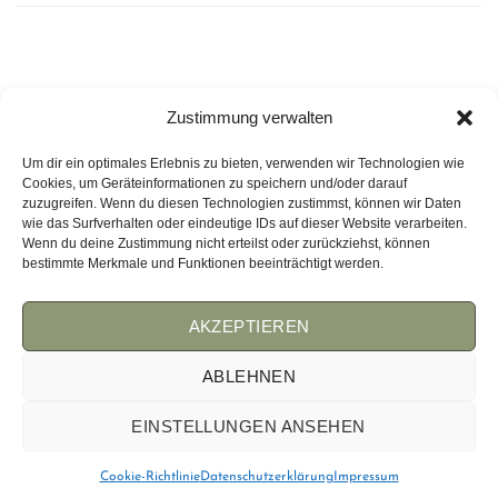
Zustimmung verwalten
Um dir ein optimales Erlebnis zu bieten, verwenden wir Technologien wie
Wirmulchen.de
Cookies, um Geräteinformationen zu speichern und/oder darauf
zuzugreifen. Wenn du diesen Technologien zustimmst, können wir Daten
wie das Surfverhalten oder eindeutige IDs auf dieser Website verarbeiten.
WEMULCH.COM
Wenn du deine Zustimmung nicht erteilst oder zurückziehst, können
bestimmte Merkmale und Funktionen beeinträchtigt werden.
AKZEPTIEREN
AGB
IMPRESSUM
COOKIES
ABLEHNEN
EINSTELLUNGEN ANSEHEN
ÜBER UNS
Cookie-Richtlinie
Datenschutzerklärung
Impressum
Copyright 2026 ©
- Profis auf Abruf
wirmulchen.de