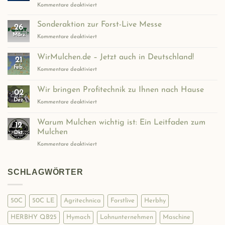
für
Kommentare deaktiviert
Warum
Wirmulchen.de
Sonderaktion zur Forst-Live Messe
26
2027
März
für
Kommentare deaktiviert
auf
Sonderaktion
der
zur
WirMulchen.de – Jetzt auch in Deutschland!
AGRITECHNICA
21
Forst-
dabei
Feb.
für
Kommentare deaktiviert
Live
ist
WirMulchen.de
Messe
–
Wir bringen Profitechnik zu Ihnen nach Hause
02
Jetzt
Dez.
für
Kommentare deaktiviert
auch
Wir
in
bringen
Deutschland!
Warum Mulchen wichtig ist: Ein Leitfaden zum
12
Profitechnik
Mulchen
Okt.
zu
für
Kommentare deaktiviert
Ihnen
Warum
nach
Mulchen
Hause
wichtig
SCHLAGWÖRTER
ist:
Ein
Leitfaden
50C
50C LE
Agritechnica
Forstlive
Herbhy
zum
Mulchen
HERBHY QB25
Hymach
Lohnunternehmen
Maschine