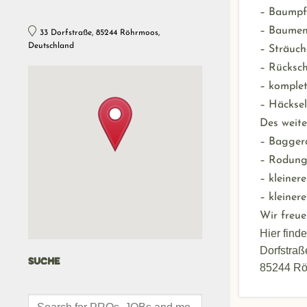
– Baumpf
– Baume
33 Dorfstraße, 85244 Röhrmoos,
Deutschland
– Sträuc
– Rücksch
– komple
– Häcksel
Des weite
– Bagger
– Rodung
– kleine
– kleiner
Wir freue
Hier find
Dorfstraß
SUCHE
85244 Rö
Products