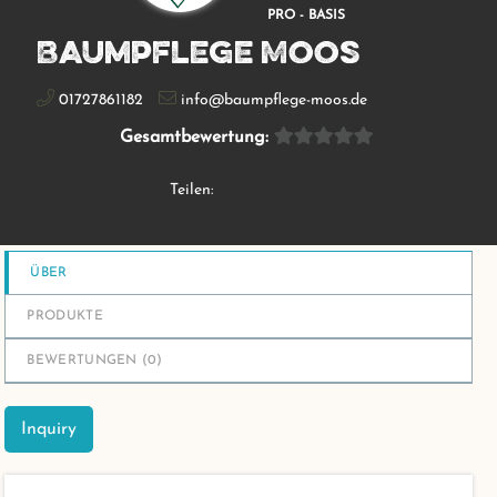
PRO - BASIS
Baumpflege Moos
01727861182
info@baumpflege-moos.de
Gesamtbewertung:
Teilen:
ÜBER
PRODUKTE
BEWERTUNGEN (
0
)
Inquiry