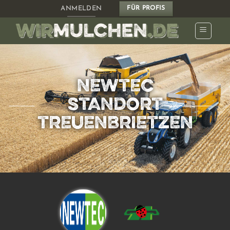
Zum
ANMELDEN
FÜR PROFIS
Inhalt
springen
NEWTEC
STANDORT
TREUENBRIETZEN