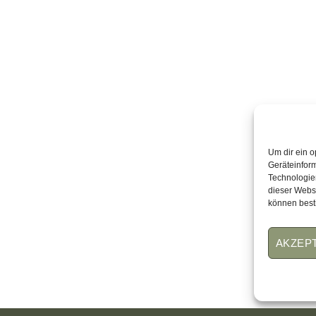
Um dir ein o
Geräteinfor
Technologien
dieser Websi
können best
AKZEP