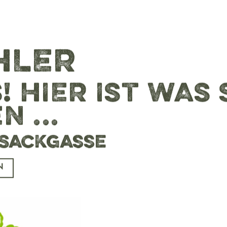
HLER
 HIER IST WAS 
 ...
e Sackgasse
N